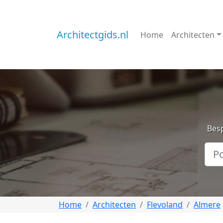
Architectgids.nl
Home
Architecten
Besp
Home
Architecten
Flevoland
Almere