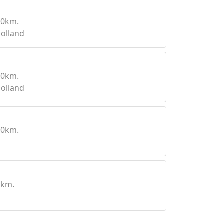
10km.
olland
10km.
olland
10km.
0km.