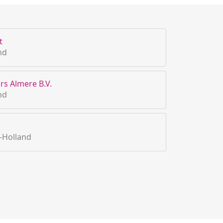
t
nd
rs Almere B.V.
nd
-Holland