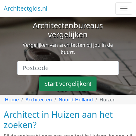
Architectgids.nl
Architectenbureaus
vergelijken
Vergelijken van architecten bij jou in de
buurt.
Start vergelijken!
Home
Architecten
Noord-Holland
Huizen
Architect in Huizen aan het
zoeken?