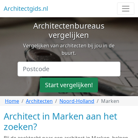
Architectgids.nl
Architectenbureaus
vergelijken
Vergelijken van architecten bij jou in de
buurt.
Start vergelijken!
Home
Architecten
Noord-Holland
Marken
Architect in Marken aan het
zoeken?