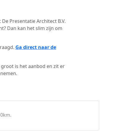
t De Presentatie Architect B.V.
t? Dan kan het slim zijn om
vraagd.
Ga direct naar de
groot is het aanbod en zit er
e nemen.
10km.