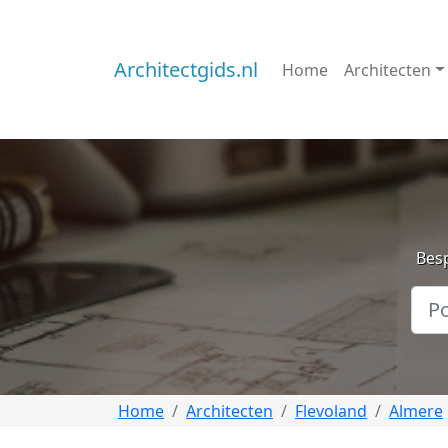
Architectgids.nl
Home
Architecten
Besp
Home
Architecten
Flevoland
Almere