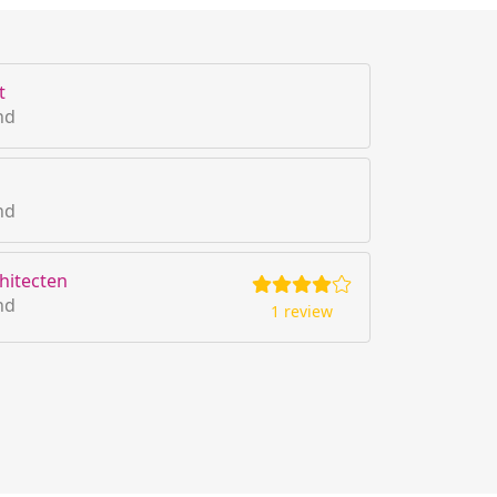
t
nd
nd
hitecten
nd
1 review