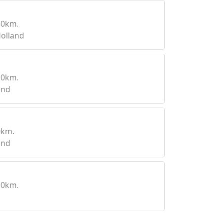
10km.
olland
10km.
and
0km.
and
10km.