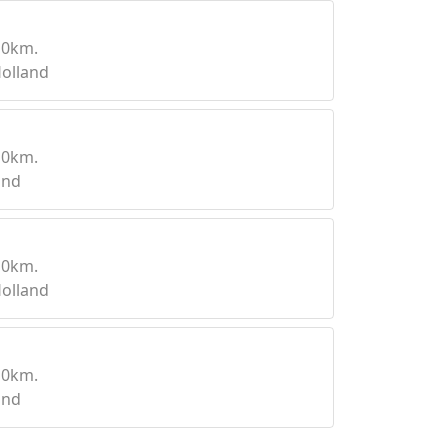
10km.
olland
10km.
and
10km.
olland
10km.
and