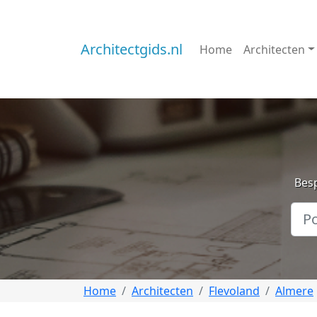
Architectgids.nl
Home
Architecten
Besp
Home
Architecten
Flevoland
Almere