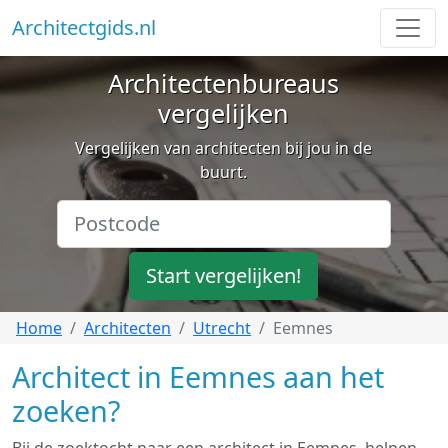
Architectgids.nl
Architectenbureaus
vergelijken
Vergelijken van architecten bij jou in de
buurt.
Start vergelijken!
Home
Architecten
Utrecht
Eemnes
Architect in Eemnes aan het
zoeken?