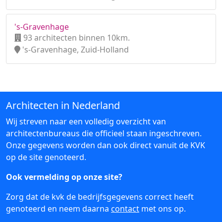
's-Gravenhage
93 architecten binnen 10km.
's-Gravenhage, Zuid-Holland
Architecten in Nederland
Wij streven naar een volledig overzicht van
architectenbureaus die officieel staan ingeschreven.
Onze gegevens worden dan ook direct vanuit de KVK
op de site genoteerd.
Ook vermelding op onze site?
Zorg dat de kvk de bedrijfsgegevens correct heeft
genoteerd en neem daarna
contact
met ons op.