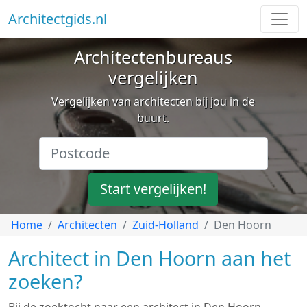
Architectgids.nl
Architectenbureaus
vergelijken
Vergelijken van architecten bij jou in de
buurt.
Start vergelijken!
Home
Architecten
Zuid-Holland
Den Hoorn
Architect in Den Hoorn aan het
zoeken?