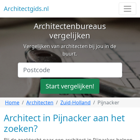
Architectgids.nl
Architectenbureaus
vergelijken
Vergelijken van architecten bij jou in de
buurt.
Start vergelijken!
Home
Architecten
Zuid-Holland
Pijnacker
Architect in Pijnacker aan het
zoeken?