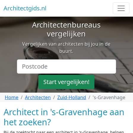
Architectgids.nl
Architectenbureaus
vergelijken
Vergelijken van architecten bij jou in de
buurt.
Start vergelijken!
Home
Architecten
Zuid-Holland
's-Gravenhage
Architect in 's-Gravenhage aan
het zoeken?
Bij de zoektocht naar een architect in 's-Gravenhage, helpen