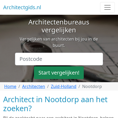
Architectgids.nl
Architectenbureaus
vergelijken
Vergelijken van architecten bij jou in de
buurt.
Start vergelijken!
Home
Architecten
Zuid-Holland
Nootdorp
Architect in Nootdorp aan het
zoeken?