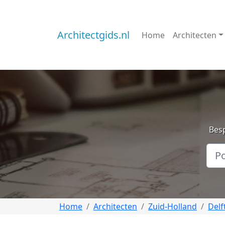
Architectgids.nl
Home
Architecten
Besp
Home
Architecten
Zuid-Holland
Delf