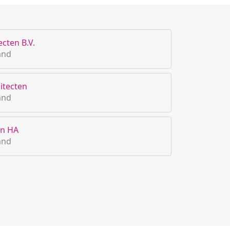
cten B.V.
and
itecten
and
en HA
and