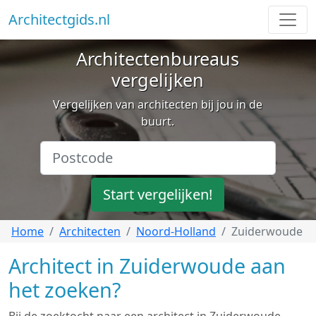
Architectgids.nl
Architectenbureaus
vergelijken
Vergelijken van architecten bij jou in de
buurt.
Start vergelijken!
Home
Architecten
Noord-Holland
Zuiderwoude
Architect in Zuiderwoude aan
het zoeken?