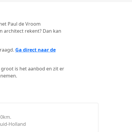
t met Paul de Vroom
n architect rekent? Dan kan
vraagd.
Ga direct naar de
groot is het aanbod en zit er
e nemen.
10km.
Zuid-Holland