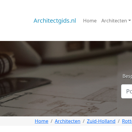
Architectgids.nl
Home
Architecten
Besp
Home
Architecten
Zuid-Holland
Rot