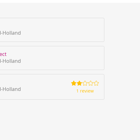
d-Holland
ect
d-Holland
d-Holland
1 review