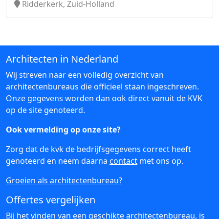
Ridderkerk, Zuid-Holland
Architecten in Nederland
Wij streven naar een volledig overzicht van
architectenbureaus die officieel staan ingeschreven.
Onze gegevens worden dan ook direct vanuit de KVK
op de site genoteerd.
Ook vermelding op onze site?
Zorg dat de kvk de bedrijfsgegevens correct heeft
genoteerd en neem daarna
contact
met ons op.
Groeien als architectenbureau?
Offertes vergelijken
Bij het vinden van een geschikte architectenbureau, is