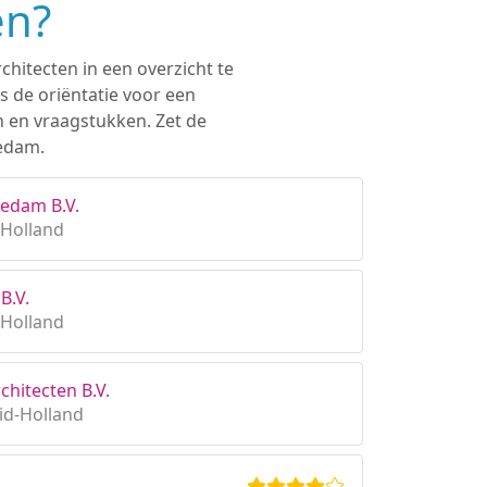
en?
chitecten in een overzicht te
s de oriëntatie voor een
n en vraagstukken. Zet de
iedam.
edam B.V.
-Holland
B.V.
-Holland
chitecten B.V.
id-Holland