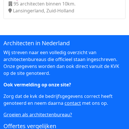
95 architecten binnen 10km.
Lansingerland, Zuid-Holland
Architecten in Nederland
Wij streven naar een volledig overzicht van
architectenbureaus die officieel staan ingeschreven.
Onze gegevens worden dan ook direct vanuit de KVK
op de site genoteerd.
Ook vermelding op onze site?
Zorg dat de kvk de bedrijfsgegevens correct heeft
genoteerd en neem daarna
contact
met ons op.
Groeien als architectenbureau?
Offertes vergelijken