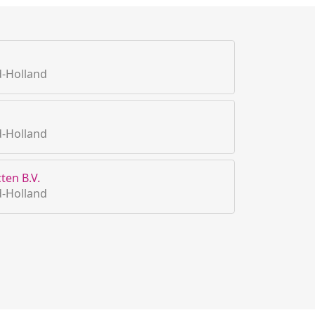
d-Holland
d-Holland
ten B.V.
d-Holland