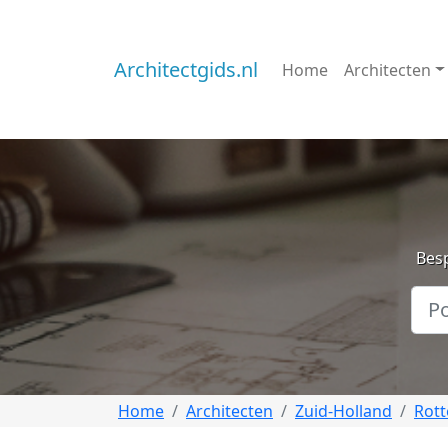
Architectgids.nl
Home
Architecten
Besp
Home
Architecten
Zuid-Holland
Rot