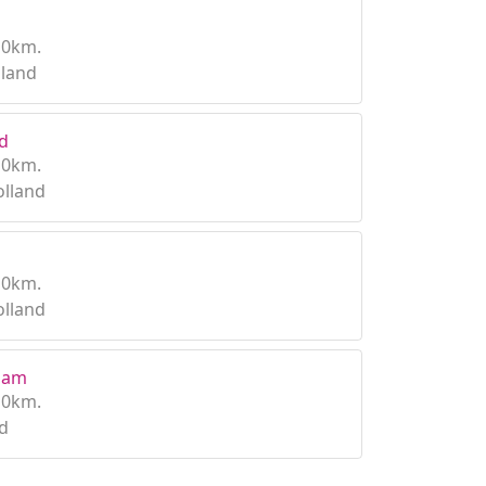
10km.
lland
d
10km.
olland
10km.
olland
dam
10km.
d