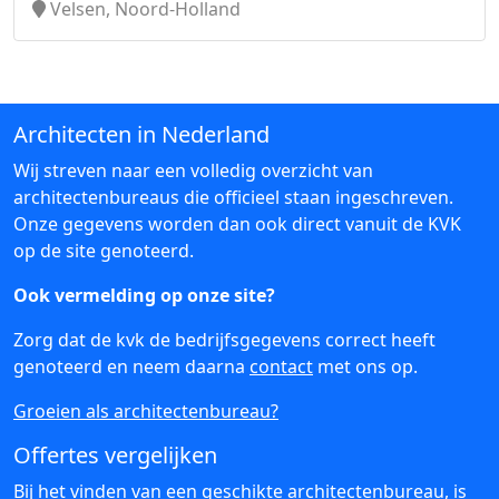
Velsen, Noord-Holland
Architecten in Nederland
Wij streven naar een volledig overzicht van
architectenbureaus die officieel staan ingeschreven.
Onze gegevens worden dan ook direct vanuit de KVK
op de site genoteerd.
Ook vermelding op onze site?
Zorg dat de kvk de bedrijfsgegevens correct heeft
genoteerd en neem daarna
contact
met ons op.
Groeien als architectenbureau?
Offertes vergelijken
Bij het vinden van een geschikte architectenbureau, is