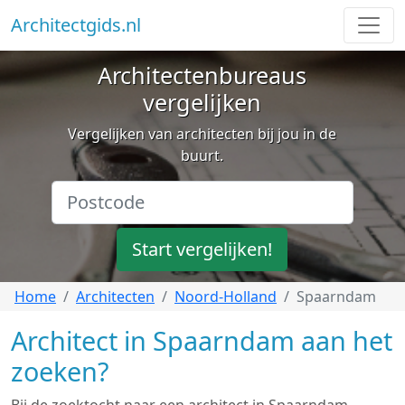
Architectgids.nl
Architectenbureaus
vergelijken
Vergelijken van architecten bij jou in de
buurt.
Start vergelijken!
Home
Architecten
Noord-Holland
Spaarndam
Architect in Spaarndam aan het
zoeken?