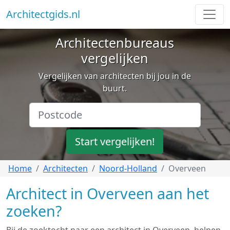
Architectgids.nl
Architectenbureaus
vergelijken
Vergelijken van architecten bij jou in de
buurt.
Start vergelijken!
Home
Architecten
Noord-Holland
Overveen
Architect in Overveen aan het
zoeken?