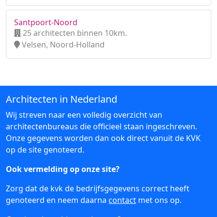
Santpoort-Noord
25 architecten binnen 10km.
Velsen, Noord-Holland
Architecten in Nederland
Wij streven naar een volledig overzicht van
architectenbureaus die officieel staan ingeschreven.
Onze gegevens worden dan ook direct vanuit de KVK
op de site genoteerd.
Ook vermelding op onze site?
Zorg dat de kvk de bedrijfsgegevens correct heeft
genoteerd en neem daarna
contact
met ons op.