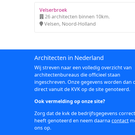
Velserbroek
26 architecten binnen 10km.
Velsen, Noord-Holland
Architecten in Nederland
Wij streven naar een volledig overzicht van
architectenbureaus die officieel staan
ingeschreven. Onze gegevens worden dan 
direct vanuit de KVK op de site genoteerd.
Ook vermelding op onze site?
Zorg dat de kvk de bedrijfsgegevens correc
heeft genoteerd en neem daarna
contact
m
ons op.