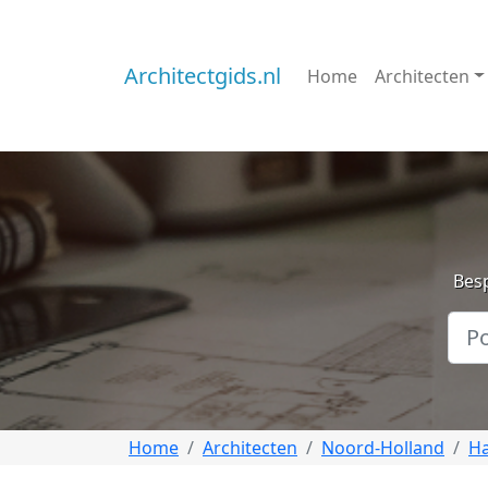
Architectgids.nl
Home
Architecten
Besp
Home
Architecten
Noord-Holland
H