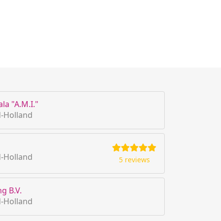
la "A.M.I."
-Holland
-Holland
5 reviews
g B.V.
-Holland