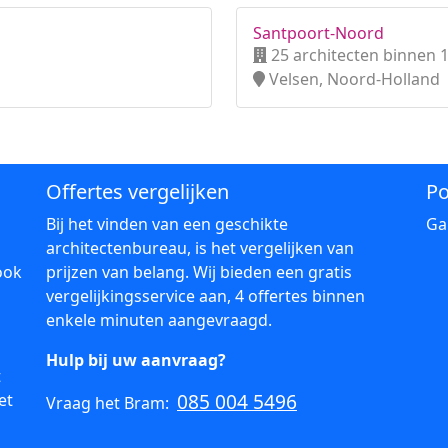
Santpoort-Noord
25 architecten binnen 
Velsen, Noord-Holland
Offertes vergelijken
Po
Bij het vinden van een geschikte
Ga
architectenbureau, is het vergelijken van
ook
prijzen van belang. Wij bieden een gratis
vergelijkingsservice aan, 4 offertes binnen
enkele minuten aangevraagd.
Hulp bij uw aanvraag?
t
085 004 5496
et
Vraag het Bram: