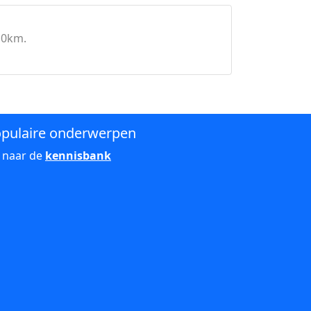
10km.
pulaire onderwerpen
 naar de
kennisbank