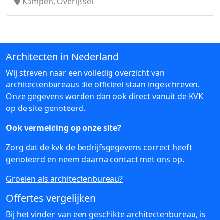
Kampen, Overijssel
Architecten in Nederland
Wij streven naar een volledig overzicht van
architectenbureaus die officieel staan ingeschreven.
Onze gegevens worden dan ook direct vanuit de KVK
op de site genoteerd.
Ook vermelding op onze site?
Zorg dat de kvk de bedrijfsgegevens correct heeft
genoteerd en neem daarna
contact
met ons op.
Groeien als architectenbureau?
Offertes vergelijken
Bij het vinden van een geschikte architectenbureau, is