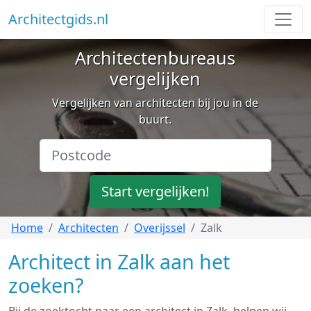
Architectgids.nl
Architectenbureaus
vergelijken
Vergelijken van architecten bij jou in de
buurt.
Start vergelijken!
Home
Architecten
Overijssel
Zalk
Architect in Zalk aan het
zoeken?