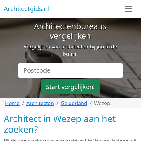
Architectgids.nl
Architectenbureaus
vergelijken
Vergelijken van architecten bij jou in de
buurt.
Start vergelijken!
Home
Architecten
Gelderland
Wezep
Architect in Wezep aan het
zoeken?