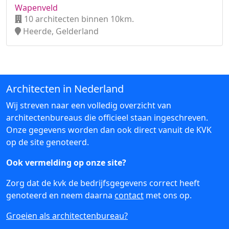
Wapenveld
10 architecten binnen 10km.
Heerde, Gelderland
Architecten in Nederland
Wij streven naar een volledig overzicht van
architectenbureaus die officieel staan ingeschreven.
Onze gegevens worden dan ook direct vanuit de KVK
op de site genoteerd.
Ook vermelding op onze site?
Zorg dat de kvk de bedrijfsgegevens correct heeft
genoteerd en neem daarna
contact
met ons op.
Groeien als architectenbureau?