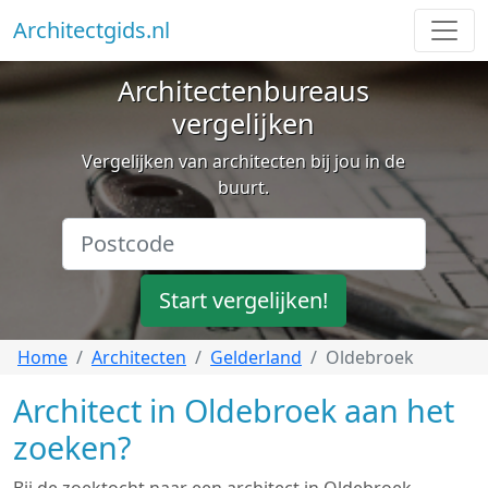
Architectgids.nl
Architectenbureaus
vergelijken
Vergelijken van architecten bij jou in de
buurt.
Start vergelijken!
Home
Architecten
Gelderland
Oldebroek
Architect in Oldebroek aan het
zoeken?