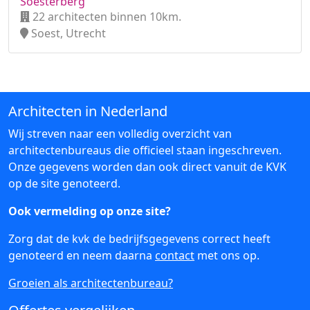
Soesterberg
22 architecten binnen 10km.
Soest, Utrecht
Architecten in Nederland
Wij streven naar een volledig overzicht van
architectenbureaus die officieel staan ingeschreven.
Onze gegevens worden dan ook direct vanuit de KVK
op de site genoteerd.
Ook vermelding op onze site?
Zorg dat de kvk de bedrijfsgegevens correct heeft
genoteerd en neem daarna
contact
met ons op.
Groeien als architectenbureau?