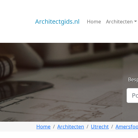
Architectgids.nl
Home
Architecten
Besp
Home
Architecten
Utrecht
Amersfoo