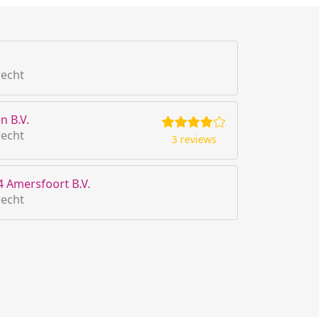
recht
n B.V.
recht
3 reviews
4 Amersfoort B.V.
recht