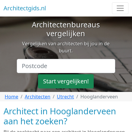
Architectgids.nl
Architectenbureaus
vergelijken
Vergelijken van architecten bij jou in de
buurt.
Start vergelijken!
Home
Architecten
Utrecht
Hooglanderveen
Architect in Hooglanderveen
aan het zoeken?