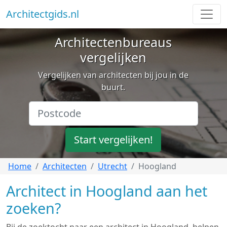
Architectgids.nl
Architectenbureaus
vergelijken
Vergelijken van architecten bij jou in de
buurt.
Start vergelijken!
Home
Architecten
Utrecht
Hoogland
Architect in Hoogland aan het
zoeken?