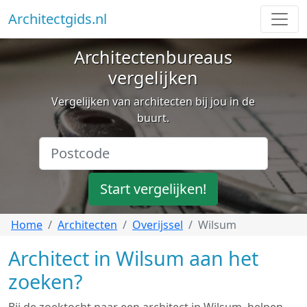
Architectgids.nl
Architectenbureaus
vergelijken
Vergelijken van architecten bij jou in de
buurt.
Start vergelijken!
Home
Architecten
Overijssel
Wilsum
Architect in Wilsum aan het
zoeken?