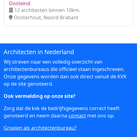
Oosteind
12 architecten binnen 10km.
Oosterhout, Noord-Brabant
Architecten in Nederland
Wij streven naar een volledig overzicht van
architectenbureaus die officieel staan ingeschreven.
Onze gegevens worden dan ook direct vanuit de KVK
op de site genoteerd.
Ook vermelding op onze site?
Zorg dat de kvk de bedrijfsgegevens correct heeft
genoteerd en neem daarna
contact
met ons op.
Groeien als architectenbureau?