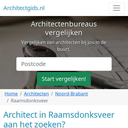
Architectgids.nl
Architectenbureaus
vergelijken
Vergelijken van architecten bij jou in de
buurt.
Start vergelijken!
Home
Architecten
Noord-Brabant
Raamsdonksveer
Architect in Raamsdonksveer
aan het zoeken?