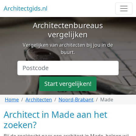
Architectgids.nl
Architectenbureaus
vergelijken
Vergelijken van architecten bij jou in de
buurt.
Start vergelijken!
Home
Architecten
Noord-Brabant
Made
Architect in Made aan het
zoeken?