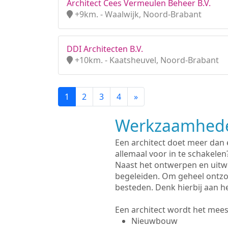
Architect Cees Vermeulen Beheer B.V.
+9km. - Waalwijk, Noord-Brabant
DDI Architecten B.V.
+10km. - Kaatsheuvel, Noord-Brabant
1
2
3
4
»
Werkzaamhede
Een architect doet meer dan
allemaal voor in te schakelen
Naast het ontwerpen en uitw
begeleiden. Om geheel ontzo
besteden. Denk hierbij aan h
Een architect wordt het meest
Nieuwbouw