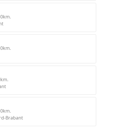
10km.
nt
10km.
0km.
ant
10km.
rd-Brabant