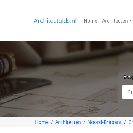
Architectgids.nl
Home
Architecten
Besp
Home
Architecten
Noord-Brabant
C