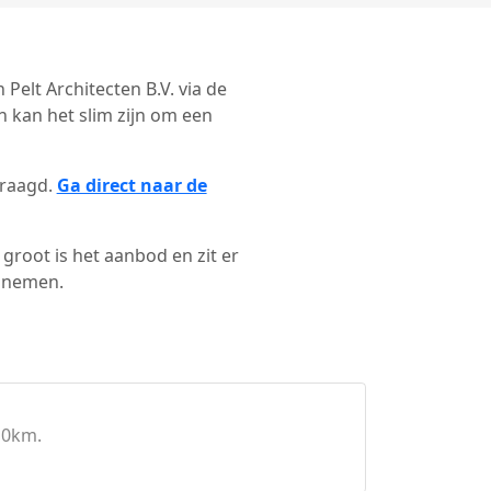
 Pelt Architecten B.V. via de
 kan het slim zijn om een
vraagd.
Ga direct naar de
groot is het aanbod en zit er
e nemen.
10km.