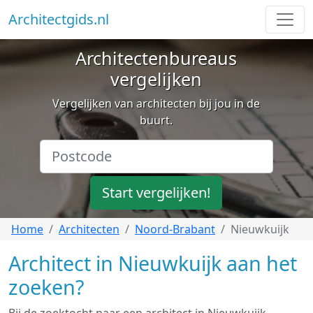
Architectgids.nl
Architectenbureaus
vergelijken
Vergelijken van architecten bij jou in de
buurt.
Start vergelijken!
Home
Architecten
Noord-Brabant
Nieuwkuijk
Architect in Nieuwkuijk aan het
zoeken?