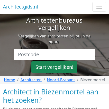
Architectgids.nl
Architectenbureaus
vergelijken
Vergelijken van architecten bij jou in de
buurt.
Start vergelijken!
Home
Architecten
Noord-Brabant
Biezenmortel
Architect in Biezenmortel aan
het zoeken?