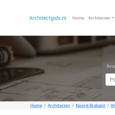
Architectgids.nl
Home
Architecten
Besp
Home
Architecten
Noord-Brabant
B