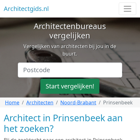
Architectgids.nl
Architectenbureaus
vergelijken
Vergelijken van architecten bij jou in de
buurt.
Start vergelijken!
Home
Architecten
Noord-Brabant
Prinsenbeek
Architect in Prinsenbeek aan
het zoeken?