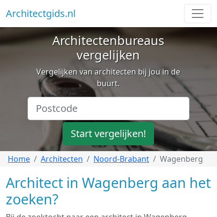
Architectgids.nl
Architectenbureaus
vergelijken
Vergelijken van architecten bij jou in de
buurt.
Start vergelijken!
Home
Architecten
Noord-Brabant
Wagenberg
Architect in Wagenberg aan het
zoeken?