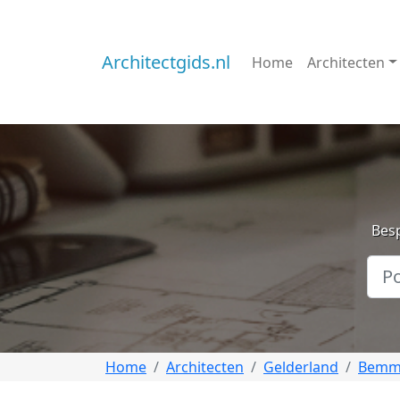
Architectgids.nl
Home
Architecten
Besp
Home
Architecten
Gelderland
Bemm