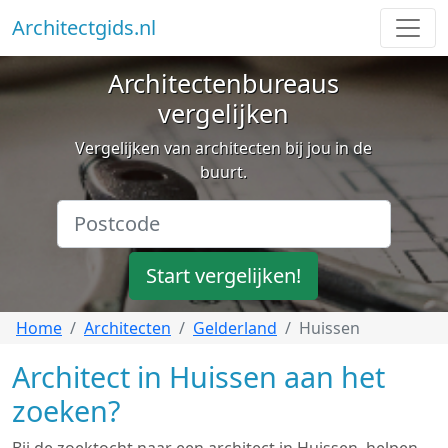
Architectgids.nl
Architectenbureaus
vergelijken
Vergelijken van architecten bij jou in de
buurt.
Start vergelijken!
Home
Architecten
Gelderland
Huissen
Architect in Huissen aan het
zoeken?