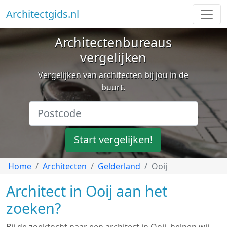
Architectgids.nl
Architectenbureaus
vergelijken
Vergelijken van architecten bij jou in de
buurt.
Start vergelijken!
Home
Architecten
Gelderland
Ooij
Architect in Ooij aan het
zoeken?