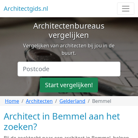
Architectgids.nl
Architectenbureaus
vergelijken
Vergelijken van architecten bij jou in de
buurt.
Start vergelijken!
Home
Architecten
Gelderland
Bemmel
Architect in Bemmel aan het
zoeken?