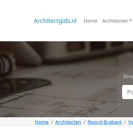
Architectgids.nl
Home
Architecten
Besp
Home
Architecten
Noord-Brabant
V