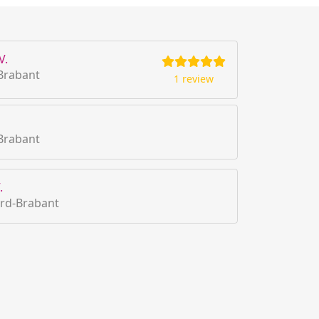
V.
Brabant
1 review
Brabant
.
rd-Brabant