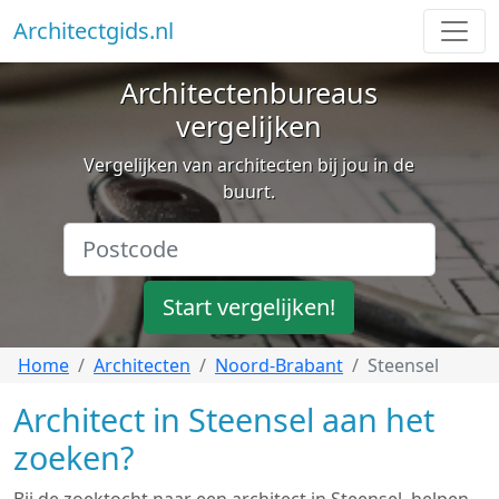
Architectgids.nl
Architectenbureaus
vergelijken
Vergelijken van architecten bij jou in de
buurt.
Start vergelijken!
Home
Architecten
Noord-Brabant
Steensel
Architect in Steensel aan het
zoeken?