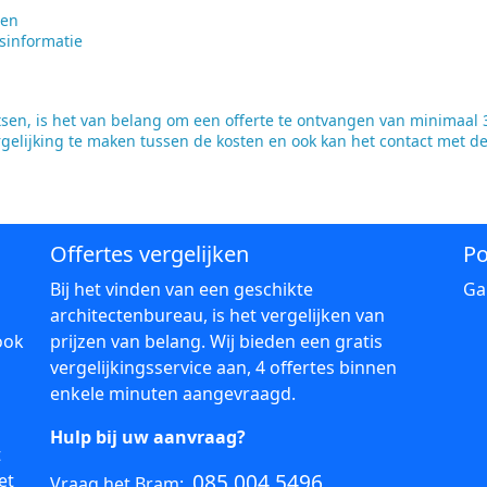
ten
sinformatie
en, is het van belang om een offerte te ontvangen van minimaal 3
rgelijking te maken tussen de kosten en ook kan het contact met d
Offertes vergelijken
Po
Bij het vinden van een geschikte
Ga
architectenbureau, is het vergelijken van
ook
prijzen van belang. Wij bieden een gratis
vergelijkingsservice aan, 4 offertes binnen
enkele minuten aangevraagd.
Hulp bij uw aanvraag?
t
085 004 5496
et
Vraag het Bram: