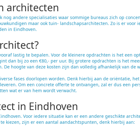
n architecten
ok nog andere specialisaties waar sommige bureaus zich op concent
uwkundigen maar ook tuin- landschapsarchitecten. Zo is er voor 
nden in Eindhoven.
rchitect?
vooraf lastig te bepalen. Voor de kleinere opdrachten is het een op
egint dan bij zo een €80,- per uur. Bij grotere opdrachten is het me
n. De hoogte van deze kosten zijn dan volledig afhankelijk van de w
 diverse fases doorlopen worden. Denk hierbij aan de oriëntatie, he
leveren. Om een concrete offerte te ontvangen, zal er dus een pers
atten wat er van hem wordt verwacht.
tect in Eindhoven
n Eindhoven. Voor iedere situatie kan er een andere geschikte archi
te kiezen, zijn er een aantal aandachtspunten, denk hierbij aan: