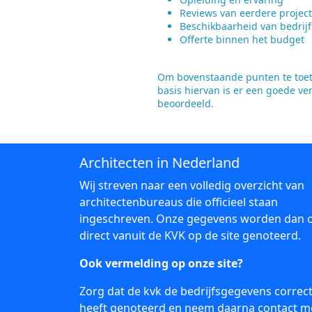
Reviews van eerdere projec
Beschikbaarheid van bedrijf
Offerte binnen het budget
Om bovenstaande punten te toets
basis hiervan is er een goede ve
beoordeeld.
Architecten in Nederland
Wij streven naar een volledig overzicht van
architectenbureaus die officieel staan
ingeschreven. Onze gegevens worden dan 
direct vanuit de KVK op de site genoteerd.
Ook vermelding op onze site?
Zorg dat de kvk de bedrijfsgegevens correc
heeft genoteerd en neem daarna
contact
m