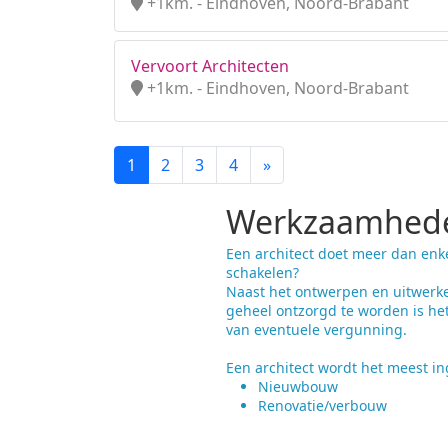
+1km. - Eindhoven, Noord-Brabant
Vervoort Architecten
+1km. - Eindhoven, Noord-Brabant
1
2
3
4
»
Werkzaamhede
Een architect doet meer dan enk
schakelen?
Naast het ontwerpen en uitwerke
geheel ontzorgd te worden is he
van eventuele vergunning.
Een architect wordt het meest ing
Nieuwbouw
Renovatie/verbouw